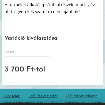
A terméket alkotó apró alkatrészek miatt 3 év
alatti gyerekek számára nem ajánljuk!
Variáció kiválasztása:
Méret
3 700
Ft
-tól
Szállítás és fizetés
Elállási nyilatkozat
Kapcsolat
Adatvédelmi Szabályzat
Impresszum
Cookie
ÁSZF