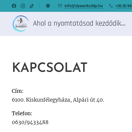
info@slyworks3dp.hu
+36 30 9
Ahol a nyomtatásod kezdődik...
KAPCSOLAT
Cím:
6100. Kiskunfélegyháza, Alpári út 40.
Telefon:
0630/9433488