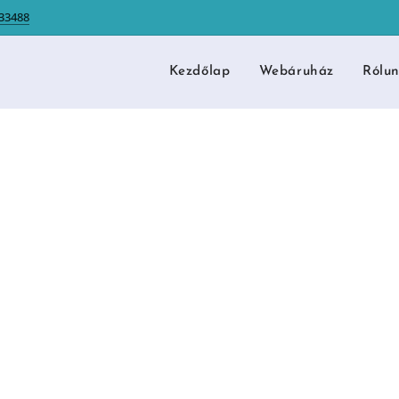
433488
Kezdőlap
Webáruház
Rólu